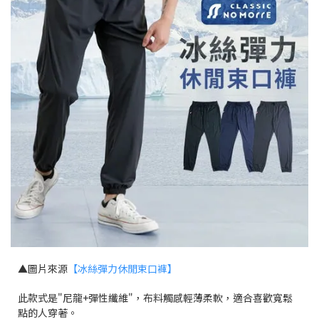
▲圖片來源
【冰絲彈力休閒束口褲】
此款式是"尼龍+彈性纖維"，布料觸感輕薄柔軟，適合喜歡寬鬆
點的人穿著。