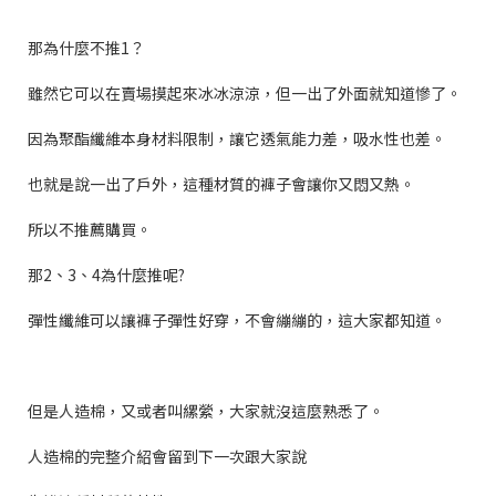
那為什麼不推1？
雖然它可以在賣場摸起來冰冰涼涼，但一出了外面就知道慘了。
因為聚酯纖維本身材料限制，讓它透氣能力差，吸水性也差。
也就是說一出了戶外，這種材質的褲子會讓你又悶又熱。
所以不推薦購買。
那2、3、4為什麼推呢?
彈性纖維可以讓褲子彈性好穿，不會繃繃的，這大家都知道。
但是
人造棉，
又或者叫
縲縈
，大家就沒這麼熟悉了。
人造棉
的完整介紹會留到下一次跟大家說