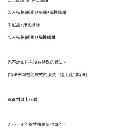
2. 人造棉
(
縲縈
)+尼龍+彈性纖維
3. 尼龍+彈性纖維
4. 人造棉(縲縈)+彈性纖維
先不論布料有沒有特殊的織法。
(特殊布料機能款式的服裝不適用此判斷法)
單從材質上來看
2、3、4 的款式都是值得買的。