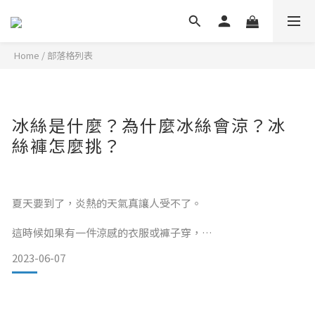
Home
/
部落格列表
冰絲是什麼？為什麼冰絲會涼？冰
絲褲怎麼挑？
夏天要到了，炎熱的天氣真讓人受不了。
這時候如果有一件涼感的衣服或褲子穿，
2023-06-07
應該是很多怕熱人的夢想吧?
今天就來跟大家聊聊這個我們常聽過，但是沒什麼了解過的名
詞。