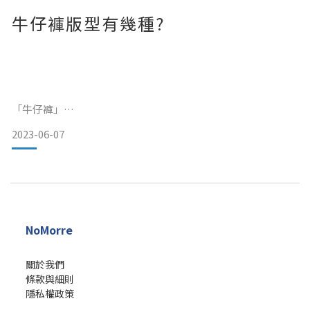
牛仔褲版型有幾種?
「冰絲」
—————————————————————
一
「牛仔褲」
2023-06-07
時尚界永遠的寵兒，從7歲穿到70歲完全沒問題的經典褲款。
但是你知道牛仔褲有幾種褲型嗎?
今天就帶大家來認識牛仔褲的版型。
NoMorre
…………………………………………………&h
關於我們
條款與細則
隱私權政策