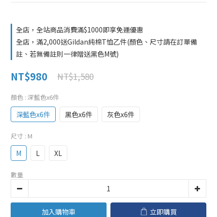
全店，全站商品消費滿$1000即享免運優惠
全店，滿2,000送Gildan純棉T恤乙件(顏色、尺寸請在訂單備
註、若無備註則一律贈送黑色M號)
NT$980
NT$1,580
顏色
: 深藍色x6件
深藍色x6件
黑色x6件
灰色x6件
尺寸
: M
M
L
XL
數量
加入購物車
立即購買