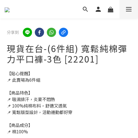
分享到
現貨在台-(6件組) 寬鬆純棉彈
力平口褲-3色 [22201]
【貼心提醒】
📌 此賣場為6件組
【商品特色】
📌 吸濕排汗，炎夏不悶熱
📌 100%純棉布料，舒適又透氣
📌 寬鬆版型設計，活動運動都好穿
【商品成分】
📌 棉100%