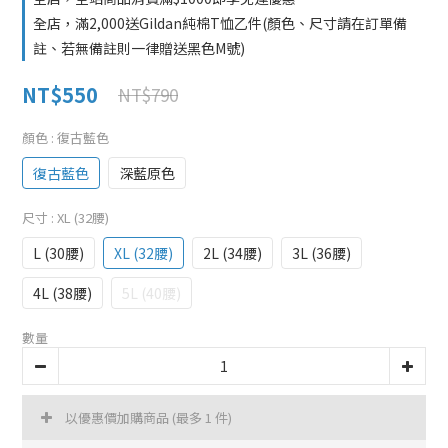
全店，滿2,000送Gildan純棉T恤乙件(顏色、尺寸請在訂單備
註、若無備註則一律贈送黑色M號)
NT$550
NT$790
顏色
: 復古藍色
復古藍色
深藍原色
尺寸
: XL (32腰)
L (30腰)
XL (32腰)
2L (34腰)
3L (36腰)
4L (38腰)
5L (40腰)
數量
以優惠價加購商品
(最多 1 件)