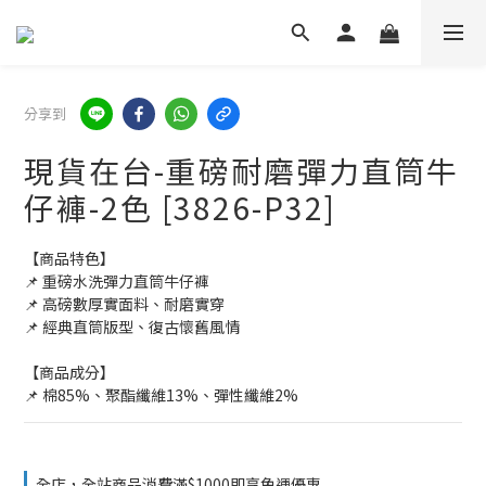
分享到
現貨在台-重磅耐磨彈力直筒牛
仔褲-2色 [3826-P32]
【商品特色】
📌 重磅水洗彈力直筒牛仔褲
📌 高磅數厚實面料、耐磨實穿
📌 經典直筒版型、復古懷舊風情
【商品成分】
📌 棉85%、聚酯纖維13%、彈性纖維2%
全店，全站商品消費滿$1000即享免運優惠