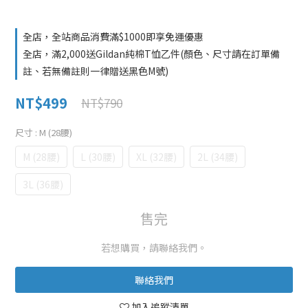
全店，全站商品消費滿$1000即享免運優惠
全店，滿2,000送Gildan純棉T恤乙件(顏色、尺寸請在訂單備
註、若無備註則一律贈送黑色M號)
NT$499
NT$790
尺寸
: M (28腰)
M (28腰)
L (30腰)
XL (32腰)
2L (34腰)
3L (36腰)
售完
若想購買，請聯絡我們。
聯絡我們
加入追蹤清單