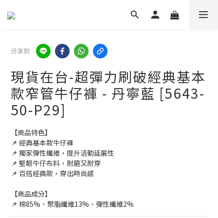
分享到
現貨在台-超彈力刷破經典基本
款窄管牛仔褲 - 丹寧藍 [5643-
50-P29]
【商品特色】
📌 經典基本款牛仔褲
📌 獨家彈性纖維，提升活動延展性
📌 堅韌牛仔布料，耐磨又耐穿
📌 百搭經典款，穿出時尚感
【商品成分】
📌 棉85%、聚脂纖維13%、彈性纖維2%