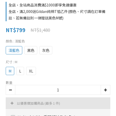
全店，全站商品消費滿$1000即享免運優惠
全店，滿2,000送Gildan純棉T恤乙件(顏色、尺寸請在訂單備
註、若無備註則一律贈送黑色M號)
NT$799
NT$1,480
顏色
: 淺藍色
淺藍色
黑色
灰色
尺寸
: M
M
L
XL
數量
以優惠價加購商品
(最多 1 件)