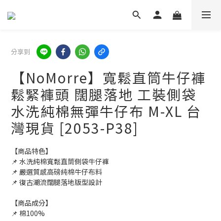
分享到
【NoMorre】寬鬆直筒牛仔褲
鬆緊褲頭 闊腿落地 工裝側袋
水洗純棉無彈牛仔布 M-XL 台
灣現貨 [2053-P38]
【商品特色】
📌 水洗純棉寬鬆直筒側袋牛仔褲
📌 嚴選質感高磅純棉牛仔布料
📌 復古潮流闊腿落地版型設計
【商品成分】
📌 棉100%