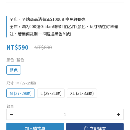
全店，全站商品消費滿$1000即享免運優惠
全店，滿2,000送Gildan純棉T恤乙件(顏色、尺寸請在訂單備
註、若無備註則一律贈送黑色M號)
NT$590
NT$890
顏色
: 藍色
藍色
尺寸
: M (27-29腰)
M (27-29腰)
L (29-31腰)
XL (31-33腰)
數量
加入購物車
立即購買