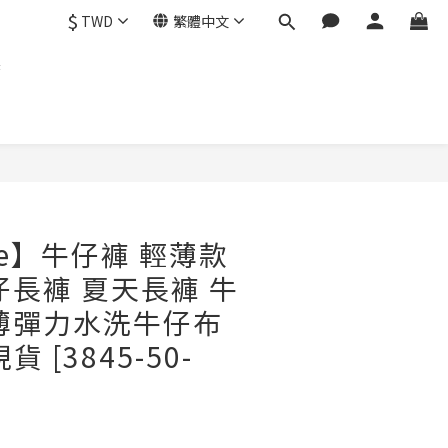
$
TWD
繁體中文
製
立即購買
re】牛仔褲 輕薄款
仔長褲 夏天長褲 牛
薄彈力水洗牛仔布
貨 [3845-50-