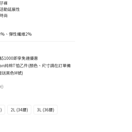
牛仔褲
升活動延展性
都時尚
13%、彈性纖維2%
$1000即享免運優惠
ildan純棉T恤乙件(顏色、尺寸請在訂單備
送黑色M號)
90
)
2L (34腰)
3L (36腰)