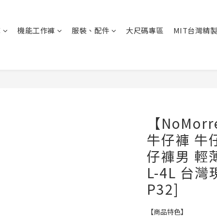
褲
機能工作褲
服裝、配件
大尺碼專區
MIT台灣精
【NoMor
牛仔褲 牛
仔褲男 輕
L-4L 台灣現
P32]
【商品特色】