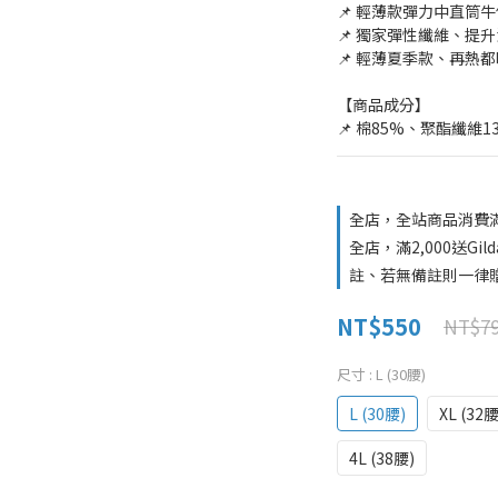
📌 輕薄款彈力中直筒
📌 獨家彈性纖維、提
📌 輕薄夏季款、再熱
【商品成分】
📌 棉85%、聚酯纖維
全店，全站商品消費滿
全店，滿2,000送G
註、若無備註則一律贈
NT$550
NT$7
尺寸
: L (30腰)
L (30腰)
XL (32腰
4L (38腰)