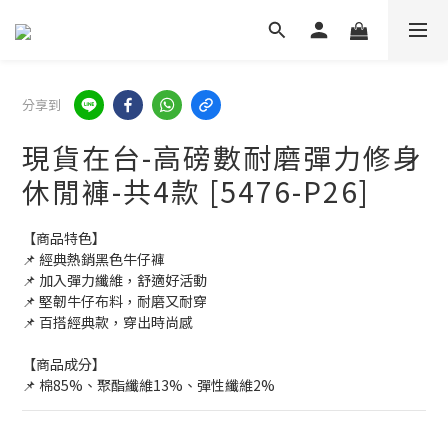
分享到
現貨在台-高磅數耐磨彈力修身
休閒褲-共4款 [5476-P26]
【商品特色】
📌 經典熱銷黑色牛仔褲
📌 加入彈力纖維，舒適好活動
📌 堅韌牛仔布料，耐磨又耐穿
📌 百搭經典款，穿出時尚感
【商品成分】
📌 棉85%、聚酯纖維13%、彈性纖維2%