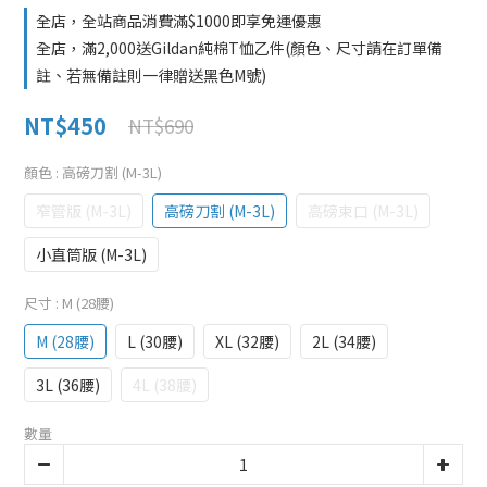
全店，全站商品消費滿$1000即享免運優惠
全店，滿2,000送Gildan純棉T恤乙件(顏色、尺寸請在訂單備
註、若無備註則一律贈送黑色M號)
NT$450
NT$690
顏色
: 高磅刀割 (M-3L)
窄管版 (M-3L)
高磅刀割 (M-3L)
高磅束口 (M-3L)
小直筒版 (M-3L)
尺寸
: M (28腰)
M (28腰)
L (30腰)
XL (32腰)
2L (34腰)
3L (36腰)
4L (38腰)
數量