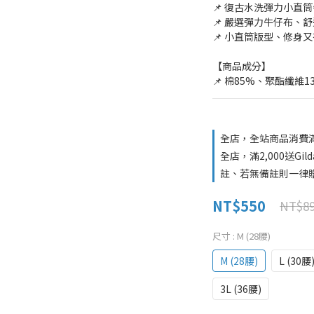
📌 復古水洗彈力小直
📌 嚴選彈力牛仔布、
📌 小直筒版型、修身
【商品成分】
📌 棉85%、聚酯纖維
全店，全站商品消費滿
全店，滿2,000送G
註、若無備註則一律贈
NT$550
NT$8
尺寸
: M (28腰)
M (28腰)
L (30腰
3L (36腰)