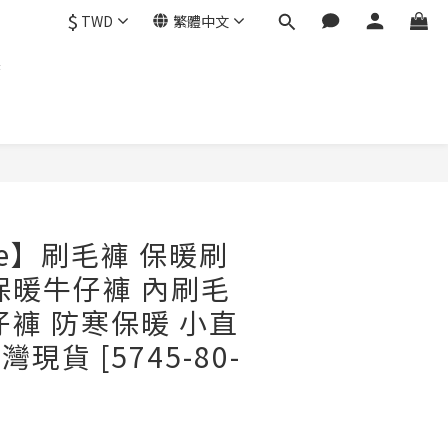
$
TWD
繁體中文
製
立即購買
re】刷毛褲 保暖刷
保暖牛仔褲 內刷毛
仔褲 防寒保暖 小直
台灣現貨 [5745-80-