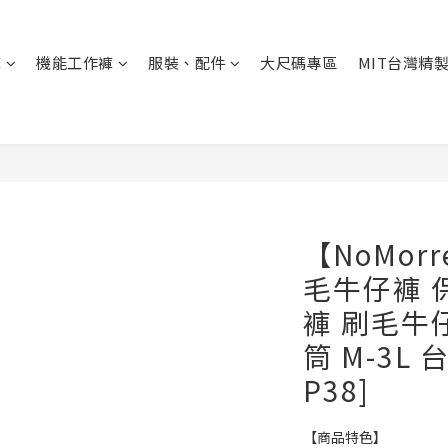
褲
機能工作褲
服裝、配件
大尺碼專區
MIT台灣精
【NoMor
毛牛仔褲 
褲 刷毛牛
筒 M-3L 
P38]
【商品特色】