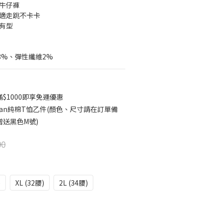
筒牛仔褲
舒適走跳不卡卡
又有型
13%、彈性纖維2%
$1000即享免運優惠
ildan純棉T恤乙件(顏色、尺寸請在訂單備
送黑色M號)
90
)
XL (32腰)
2L (34腰)