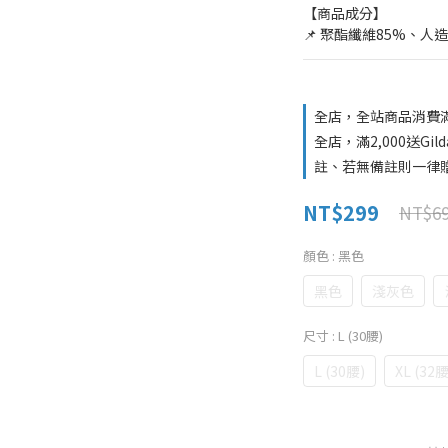
【商品成分】
📌 聚酯纖維85%、人
全店，全站商品消費滿
全店，滿2,000送G
註、若無備註則一律贈
NT$299
NT$6
顏色
: 黑色
黑色
淺灰色
尺寸
: L (30腰)
L (30腰)
XL (32腰