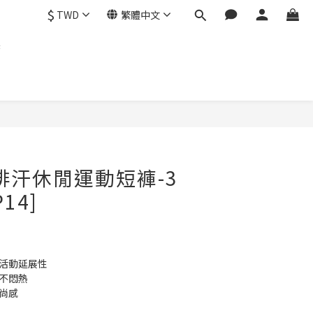
$
TWD
繁體中文
製
排汗休閒運動短褲-3
P14]
升活動延展性
天不悶熱
時尚感