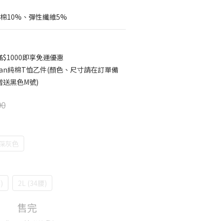
造棉10%、彈性纖維5%
$1000即享免運優惠
ildan純棉T恤乙件(顏色、尺寸請在訂單備
送黑色M號)
90
深灰色
)
2L (34腰)
售完