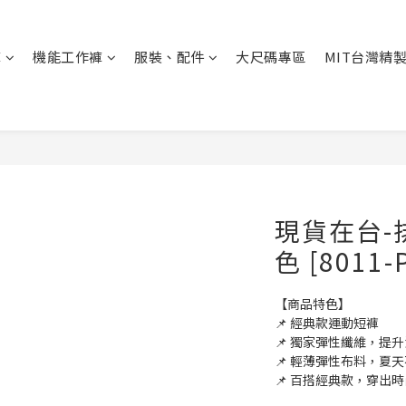
褲
機能工作褲
服裝、配件
大尺碼專區
MIT台灣精
現貨在台-
色 [8011-
【商品特色】
📌 經典款運動短褲
📌 獨家彈性纖維，提
📌 輕薄彈性布料，夏
📌 百搭經典款，穿出