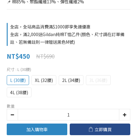
📌 棉85%、聚酯纖維13%、彈性纖維2%
全店，全站商品消費滿$1000即享免運優惠
全店，滿2,000送Gildan純棉T恤乙件(顏色、尺寸請在訂單備
註、若無備註則一律贈送黑色M號)
NT$450
NT$690
尺寸
: L (30腰)
L (30腰)
XL (32腰)
2L (34腰)
3L (36腰)
4L (38腰)
數量
加入購物車
立即購買