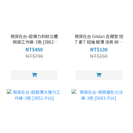
現貨在台-超彈力斜紋立體
現貨在台 Gildan 吉爾登 短
側袋工作褲-3色 [3862-
T 素T 短袖 輕薄 涼爽 純棉
P29]
男T恤 中性T恤 M-XXL 多
NT$450
NT$130
色 [63000]
NT$790
NT$150