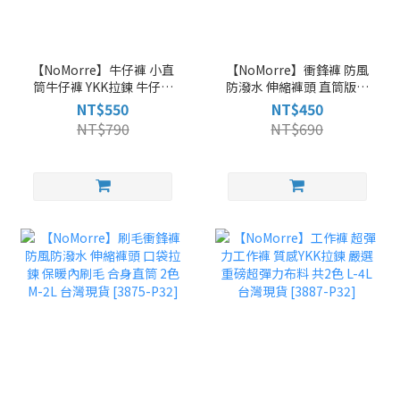
【NoMorre】牛仔褲 小直
【NoMorre】衝鋒褲 防風
筒牛仔褲 YKK拉鍊 牛仔長
防潑水 伸縮褲頭 直筒版型
褲 灰藍色水洗彈力牛仔布
基本款風褲 2色 M-2L 台灣
NT$550
NT$450
M-3L 台灣現貨 [5763-57-
現貨 [3873-P26]
NT$790
NT$690
P32]