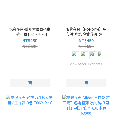
現貨在台-簡約素面百搭束
現貨在台【NoMorre】牛
口褲-3色 [5697-P26]
仔褲 水洗 窄管 修身 彈性
牛仔褲男 牛仔長褲 M-4L
NT$450
NT$450
共5款 [5632-P29]
NT$690
NT$690
View other 1 variants