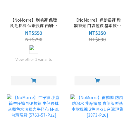
【NoMorre】刷毛褲 保暖
【NoMorre】運動長褲 鬆
刷毛棉褲 保暖長褲 內刷毛
緊褲頭 口袋拉鍊 基本款運
束口褲 刷毛棉褲 防寒保暖
動束口褲 M-XL 台灣現貨
NT$550
NT$350
2色 M-2L 台灣現貨 [5762-
[5760-P20]
NT$790
NT$690
P32]
View other 1 variants