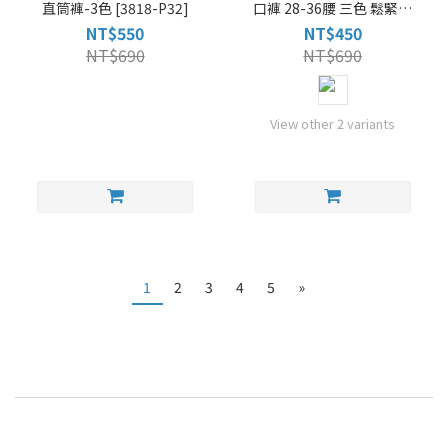
直筒褲-3色 [3818-P32]
口褲 28-36腰 三色 鬆緊褲
頭 褲襠拉鍊 可繫皮帶 束口
NT$550
NT$450
褲 縮口褲 台灣現貨 [5735-
NT$690
NT$690
P26]
View other 2 variants
1
2
3
4
5
»