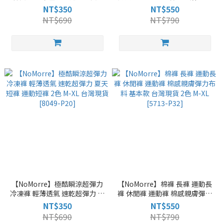
M-XL 台灣現貨 [5760-P20]
膚柔棉布料舒適好穿 M-XL 台灣
NT$350
NT$550
現貨 [2056-P32]
NT$690
NT$790
【NoMorre】極酷瞬涼超彈力
【NoMorre】棉褲 長褲 運動長
冷凍褲 輕薄透氣 速乾超彈力 夏
褲 休閒褲 運動褲 棉感親膚彈力
天短褲 運動短褲 2色 M-XL 台灣
布料 基本款 台灣現貨 2色 M-XL
NT$350
NT$550
現貨 [8049-P20]
[5713-P32]
NT$690
NT$790