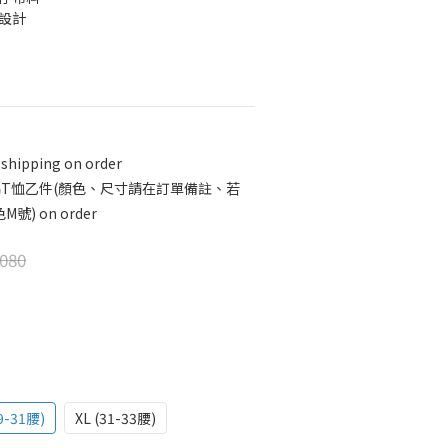
型設計
 shipping on order
an純棉T恤乙件(顏色、尺寸請在訂單備註、若
) on order
080
29-31腰)
XL (31-33腰)