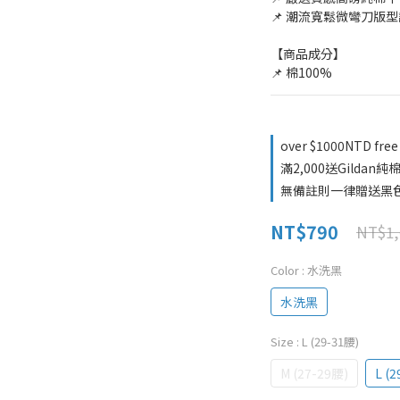
📌 潮流寬鬆微彎刀版
【商品成分】
📌 棉100%
over $1000NTD free
滿2,000送Gild
無備註則一律贈送黑色M號
NT$790
NT$1,
Color
: 水洗黑
水洗黑
Size
: L (29-31腰)
M (27-29腰)
L (