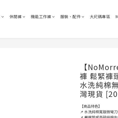
褲
休閒褲
機能工作褲
服裝、配件
大尺碼專區
【NoMo
褲 鬆緊褲
水洗純棉無彈
灣現貨 [205
【商品特色】
📌 水洗純棉寬版微彎
📌 嚴選質感高磅純棉