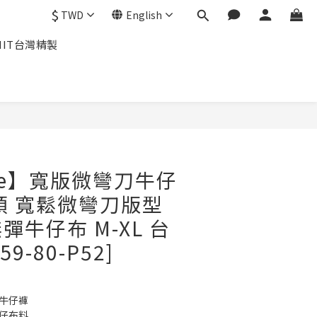
$
TWD
English
MIT台灣精製
BUY NOW
rre】寬版微彎刀牛仔
頭 寬鬆微彎刀版型
牛仔布 M-XL 台
9-80-P52]
刀牛仔褲
牛仔布料