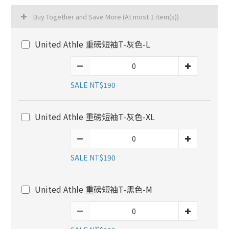
Buy Together and Save More
(At most 1 item(s))
United Athle 重磅短袖T-灰色-L
SALE NT$190
United Athle 重磅短袖T-灰色-XL
SALE NT$190
United Athle 重磅短袖T-黑色-M