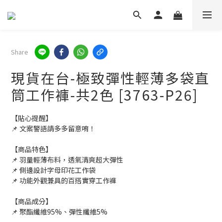
Share
現貨在台-極致彈性輕薄多袋直
筒工作褲-共2色 [3763-P26]
【貼心提醒】
📌 文案警語請多多留意唷！
【商品特色】
📌 羽量輕薄布料，透氣清爽超大彈性
📌 側邊設計字母印花工作袋
📌 功能外觀兼具的百搭實穿工作褲
【商品成分】
📌 聚酯纖維95%、彈性纖維5%