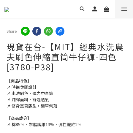
Share
現貨在台-【MIT】經典水洗農
夫刷色伸縮直筒牛仔褲-四色
[3780-P38]
【商品特色】
📌 時尚休閒設計
📌 水洗刷色，彈力中直筒
📌 純棉面料，舒適透氣
📌 修身直筒版型，簡單俐落
【商品成分】
📌 棉85%、聚脂纖維13%、彈性纖維2%