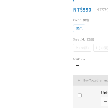
NT$550
NT$7
Color
: 黑色
黑色
Size
: XL (32腰)
M (28腰)
L (30腰
Quantity
Buy Together an
Un