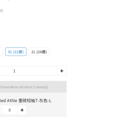
90
)
XL (32腰)
2L (34腰)
d Save More
(At most 1 item(s))
ited Athle 重磅短袖T-灰色-L