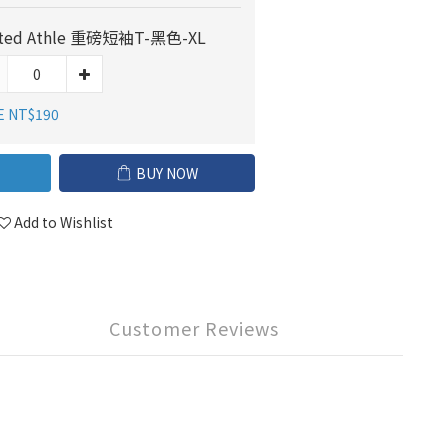
ited Athle 重磅短袖T-黑色-XL
E NT$190
BUY NOW
Add to Wishlist
Customer Reviews