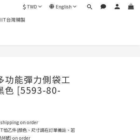
$
TWD
English
MIT台灣精製
BUY NOW
多功能彈力側袋工
 [5593-80-
 shipping on order
an純棉T恤乙件(顏色、尺寸請在訂單備註、若
) on order