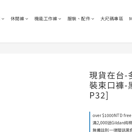
褲
休閒褲
機能工作褲
服裝、配件
大尺碼專區
現貨在台-
裝束口褲-黑色
P32]
over $1000NTD free
滿2,000送Gild
無備註則一律贈送黑色M號