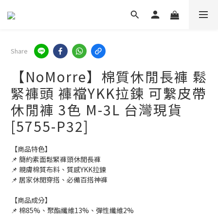
Share
【NoMorre】棉質休閒長褲 鬆
緊褲頭 褲襠YKK拉鍊 可繫皮帶
休閒褲 3色 M-3L 台灣現貨
[5755-P32]
【商品特色】
📌 簡約素面鬆緊褲頭休閒長褲
📌 親膚棉質布料、質感YKK拉鍊
📌 居家休閒穿搭、必備百搭神褲
【商品成分】
📌 棉85%、聚酯纖維13%、彈性纖維2%