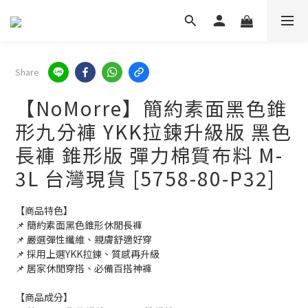
Share
【NoMorre】簡約素面黑色錐
形九分褲 YKK拉鍊升級版 黑色
長褲 錐形版 彈力棉質布料 M-
3L 台灣現貨 [5758-80-P32]
【商品特色】
📌 簡約素面黑色錐形休閒長褲
📌 嚴選彈性纖維、親膚舒適好穿
📌 採用上選YKK拉鍊、質感再升級
📌 居家休閒穿搭、必備百搭神褲
【商品成分】