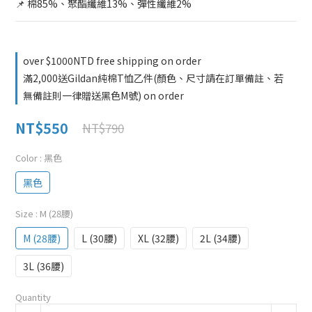
📌 棉85%、聚酯纖維13%、彈性纖維2%
over $1000NTD free shipping on order
滿2,000送Gildan純棉T恤乙件(顏色、尺寸請在訂單備註、若
無備註則一律贈送黑色M號) on order
NT$550
NT$790
Color
: 黑色
黑色
Size
: M (28腰)
M (28腰)
L (30腰)
XL (32腰)
2L (34腰)
3L (36腰)
Quantity